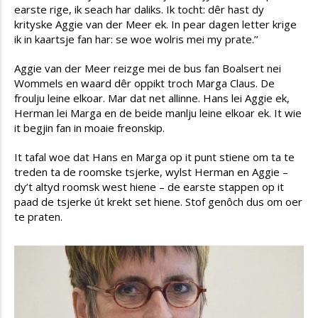
earste rige, ik seach har daliks. Ik tocht: dêr hast dy
krityske Aggie van der Meer ek. In pear dagen letter krige
ik in kaartsje fan har: se woe wolris mei my prate.’’
Aggie van der Meer reizge mei de bus fan Boalsert nei
Wommels en waard dêr oppikt troch Marga Claus. De
froulju leine elkoar. Mar dat net allinne. Hans lei Aggie ek,
Herman lei Marga en de beide manlju leine elkoar ek. It wie
it begjin fan in moaie freonskip.
It tafal woe dat Hans en Marga op it punt stiene om ta te
treden ta de roomske tsjerke, wylst Herman en Aggie –
dy’t altyd roomsk west hiene – de earste stappen op it
paad de tsjerke út krekt set hiene. Stof genôch dus om oer
te praten.