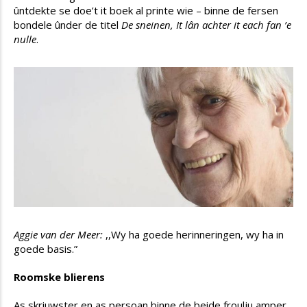
ûntdekte se doe’t it boek al printe wie – binne de fersen
bondele ûnder de titel
De sneinen, It lân achter it each fan ’e
nulle
.
Aggie van der Meer:
,,Wy ha goede herinneringen, wy ha in
goede basis.”
Roomske blierens
As skriuwster en as persoan binne de beide froulju amper