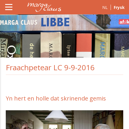
NL
Frysk
Fraachpetear LC 9-9-2016
Yn hert en holle dat skrinende gemis