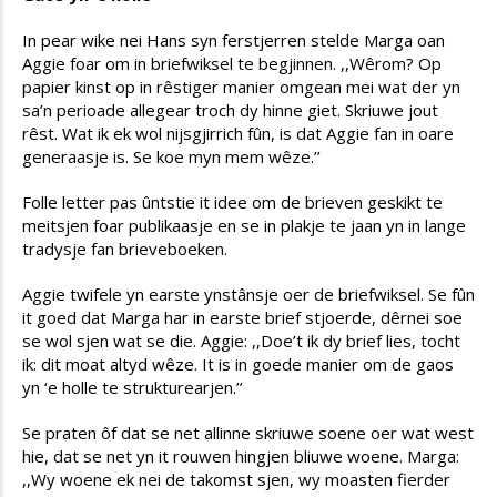
In pear wike nei Hans syn ferstjerren stelde Marga oan
Aggie foar om in briefwiksel te begjinnen. ,,Wêrom? Op
papier kinst op in rêstiger manier omgean mei wat der yn
sa’n perioade allegear troch dy hinne giet. Skriuwe jout
rêst. Wat ik ek wol nijsgjirrich fûn, is dat Aggie fan in oare
generaasje is. Se koe myn mem wêze.’’
Folle letter pas ûntstie it idee om de brieven geskikt te
meitsjen foar publikaasje en se in plakje te jaan yn in lange
tradysje fan brieveboeken.
Aggie twifele yn earste ynstânsje oer de briefwiksel. Se fûn
it goed dat Marga har in earste brief stjoerde, dêrnei soe
se wol sjen wat se die. Aggie: ,,Doe’t ik dy brief lies, tocht
ik: dit moat altyd wêze. It is in goede manier om de gaos
yn ‘e holle te strukturearjen.’’
Se praten ôf dat se net allinne skriuwe soene oer wat west
hie, dat se net yn it rouwen hingjen bliuwe woene. Marga:
,,Wy woene ek nei de takomst sjen, wy moasten fierder