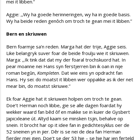
mei it libben.’’
Aggie: ,,Wy ha goede herinneringen, wy ha in goede basis.
Wy ha beide reden genôch om troch te gean mei it libben.’’
Bern en skriuwen
Bern foarmje sa’n reden. Marga hat der trije, Aggie seis.
Like belangryk suver foar de beide froulju wie it skriuwen.
Marga: ,,Ik tink dat dat my der foaral trochskuord hat. In
pear moanne nei Hans syn ferstjerren bin ik oan in nije
roman begûn,
Kompleten
. Dat wie eins yn opdracht fan
Hans. Hy sei: do moatst it libben wer oppakke as ik der net
mear bin, do moatst skriuwe.’’
Ek foar Aggie hat it skriuwen holpen om troch te gean.
Doe’t Herman noch libbe, gie se alle dagen foardat hy
wekker waard fan bêd ôf en makke se in kuier de Gysbert
Japicxleane út. Altyd kaam se minsken tsjin, behalve op
snein. It brocht har op it idee fan in gedichtesyklus oer de
52 sneinen yn in jier. Dêr is se nei de dea fan Herman
fierder mei gien. Doe’t se der 53 hie – se hie har ien ferteld