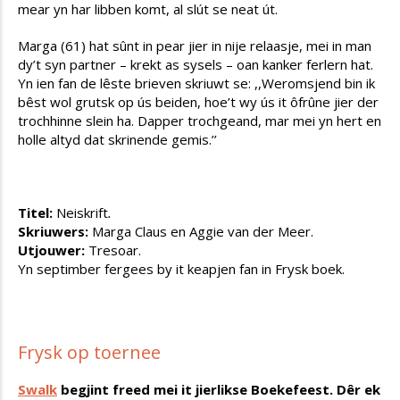
mear yn har libben komt, al slút se neat út.
Marga (61) hat sûnt in pear jier in nije relaasje, mei in man
dy’t syn partner – krekt as sysels – oan kanker ferlern hat.
Yn ien fan de lêste brieven skriuwt se: ,,Weromsjend bin ik
bêst wol grutsk op ús beiden, hoe’t wy ús it ôfrûne jier der
trochhinne slein ha. Dapper trochgeand, mar mei yn hert en
holle altyd dat skrinende gemis.’’
Titel:
Neiskrift
.
Skriuwers:
Marga Claus en Aggie van der Meer.
Utjouwer:
Tresoar.
Yn septimber fergees by it keapjen fan in Frysk boek.
Frysk op toernee
Swalk
begjint freed mei it jierlikse Boekefeest. Dêr ek