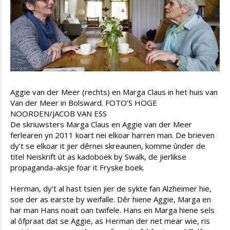
Aggie van der Meer (rechts) en Marga Claus in het huis van
Van der Meer in Bolsward. FOTO’S HOGE
NOORDEN/JACOB VAN ESS
De skriuwsters Marga Claus en Aggie van der Meer
ferlearen yn 2011 koart nei elkoar harren man. De brieven
dy’t se elkoar it jier dêrnei skreaunen, komme ûnder de
titel Neiskrift út as kadoboek by Swalk, de jierlikse
propaganda-aksje foar it Fryske boek.
Herman, dy’t al hast tsien jier de sykte fan Alzheimer hie,
soe der as earste by weifalle. Dêr hiene Aggie, Marga en
har man Hans noait oan twifele. Hans en Marga hiene sels
al ôfpraat dat se Aggie, as Herman der net mear wie, ris