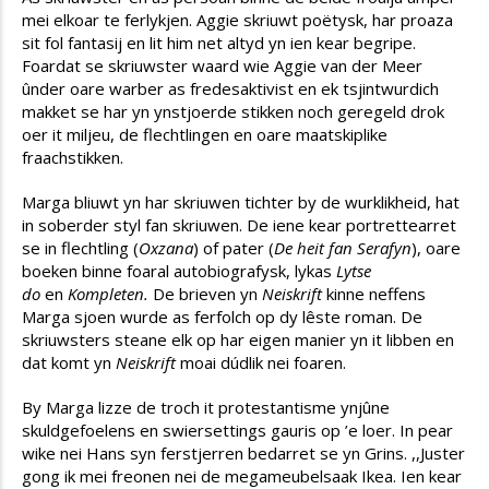
mei elkoar te ferlykjen. Aggie skriuwt poëtysk, har proaza
sit fol fantasij en lit him net altyd yn ien kear begripe.
Foardat se skriuwster waard wie Aggie van der Meer
ûnder oare warber as fredesaktivist en ek tsjintwurdich
makket se har yn ynstjoerde stikken noch geregeld drok
oer it miljeu, de flechtlingen en oare maatskiplike
fraachstikken.
Marga bliuwt yn har skriuwen tichter by de wurklikheid, hat
in soberder styl fan skriuwen. De iene kear portrettearret
se in flechtling (
Ox
z
ana
) of pater (
De heit fan Serafyn
), oare
boeken binne foaral autobiografysk, lykas
Lytse
do
en
Kompleten.
De brieven yn
Neiskrift
kinne neffens
Marga sjoen wurde as ferfolch op dy lêste roman. De
skriuwsters steane elk op har eigen manier yn it libben en
dat komt yn
Neiskrift
moai dúdlik nei foaren.
By Marga lizze de troch it protestantisme ynjûne
skuldgefoelens en swiersettings gauris op ’e loer. In pear
wike nei Hans syn ferstjerren bedarret se yn Grins. ,,Juster
gong ik mei freonen nei de megameubelsaak Ikea. Ien kear