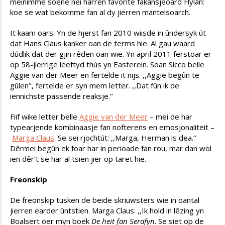
meinimme soene nei harren favorite fakânsjeoard Flylân:
koe se wat bekomme fan al dy jierren mantelsoarch.
It kaam oars. Yn de hjerst fan 2010 wiisde in ûndersyk út
dat Hans Claus kanker oan de terms hie. Al gau waard
dúdlik dat der gjin rêden oan wie. Yn april 2011 ferstoar er
op 58-jierrige leeftyd thús yn Easterein. Soan Sicco belle
Aggie van der Meer en fertelde it nijs. ,,Aggie begûn te
gûlen’’, fertelde er syn mem letter. ,,Dat fûn ik de
iennichste passende reaksje.’’
Fiif wike letter belle
Aggie van der Meer
– mei de har
typearjende kombinaasje fan nofterens en emosjonaliteit –
Marga Claus
. Se sei rjochtút: ,,Marga, Herman is dea.’’
Dêrmei begûn ek foar har in perioade fan rou, mar dan wol
ien dêr’t se har al tsien jier op taret hie.
Freonskip
De freonskip tusken de beide skriuwsters wie in oantal
jierren earder ûntstien. Marga Claus: ,,Ik hold in lêzing yn
Boalsert oer myn boek
De heit fan Serafyn
. Se siet op de