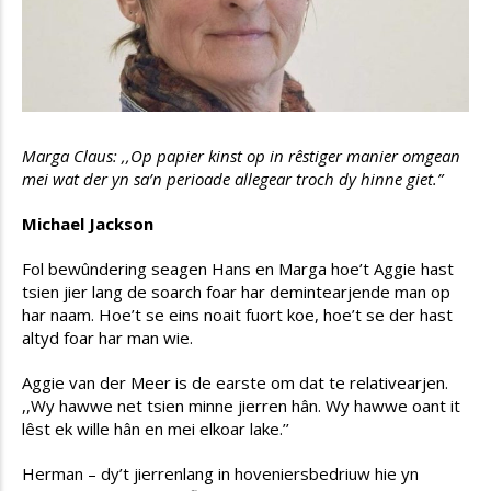
Marga Claus: ,,Op papier kinst op in rêstiger manier omgean
mei wat der yn sa’n perioade allegear troch dy hinne giet.”
Michael Jackson
Fol bewûndering seagen Hans en Marga hoe’t Aggie hast
tsien jier lang de soarch foar har demintearjende man op
har naam. Hoe’t se eins noait fuort koe, hoe’t se der hast
altyd foar har man wie.
Aggie van der Meer is de earste om dat te relativearjen.
,,Wy hawwe net tsien minne jierren hân. Wy hawwe oant it
lêst ek wille hân en mei elkoar lake.’’
Herman – dy’t jierrenlang in hoveniersbedriuw hie yn