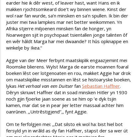
earder hie ik dêr west, of leaver hast, want Hans en ik
makken rjochtsomkeard doe’t wy binnen wiene. Kinst der
wol raar fan wurde, sa’n minsken en sa’n spullen. Ik bin der
juster mei twa lampkes mar net better weikommen. Yn
Afrika stjerre miljoenen minsken fan de honger, yn
Noarwegen sjit in psychopaat tsientallen jonge talinten ôf
en wêr hâldt Marga har mei dwaande? It hûs opknappe en
winkelje by Ikea.’’
Aggie van der Meer ferbynt maatskiplik engaazjemint mei
Roomske blierens. Wylst Marga de earste moannen foaral
boeken lêst oer lotgenoaten en rou, makket Aggie har drok
om maatskiplike misstannen en lêst se histoaryske boeken,
lykas
Het verhaal van een Duitser
fan
Sebastian Haffner
.
Dêryn skriuwt Haffner dat in soad minsken Hitler yn 1930
noch gjin fjoerke jaan soene as se him op ’e dyk tsjin
kamen, mar dat se in pear jier letter massaal achter him
oanrûnen. ,,Untrêstigjend’’,, fynt Aggie.
Om te ferfolgjen mei: ,,Dat silsto ek wol ha: bist hiel bot
fersyld yn in wrâld as dy fan Haffner, stapst der sa wer út