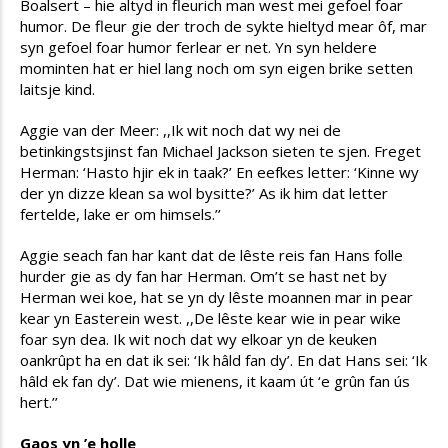
Boalsert – hie altyd in fleurich man west mei gefoel foar
humor. De fleur gie der troch de sykte hieltyd mear ôf, mar
syn gefoel foar humor ferlear er net. Yn syn heldere
mominten hat er hiel lang noch om syn eigen brike setten
laitsje kind.
Aggie van der Meer: ,,Ik wit noch dat wy nei de
betinkingstsjinst fan Michael Jackson sieten te sjen. Freget
Herman: ‘Hasto hjir ek in taak?’ En eefkes letter: ‘Kinne wy
der yn dizze klean sa wol bysitte?’ As ik him dat letter
fertelde, lake er om himsels.’’
Aggie seach fan har kant dat de lêste reis fan Hans folle
hurder gie as dy fan har Herman. Om’t se hast net by
Herman wei koe, hat se yn dy lêste moannen mar in pear
kear yn Easterein west. ,,De lêste kear wie in pear wike
foar syn dea. Ik wit noch dat wy elkoar yn de keuken
oankrûpt ha en dat ik sei: ‘Ik hâld fan dy’. En dat Hans sei: ‘Ik
hâld ek fan dy’. Dat wie mienens, it kaam út ‘e grûn fan ús
hert.’’
Gaos yn ’e holle