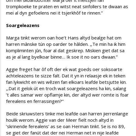
om mei skoandochter Marja oer it meitsjen fan
trompkoeke te praten en witst neat sinfollers te dwaan as
mei al dyn gefoelens nei it tsjerkhôf te rinnen.’’
Soargeleazens
Marga tinkt werom oan hoe’t Hans altyd bealge hat om
harren mânske tún op oarder te hâlden. ,,Te min ha ik him
kompliminten jûn, foar al dat geskrep. Miskien giet dat sa
as je al lang byelkoar binne… Ik soe it no oars dwaan.’’
Aggie freget har ôf oft der ek wat goeds oer soksoarte
achteleazens te sizze falt. Dat it yn in relaasje ek in teken
fan lykwicht en wis wêzen fan elkoars leafde betsjutte kin.
,,Dat it gelok út en troch wat soargeleazens ha kin, salang
’t alles samar wer opflamje kin, der altyd wer romte is foar
ferealens en ferrassingen?’’
Beide skriuwsters tinke mei leafde oan harren jierrenlange
houlik werom. Aggie van der Meer fielt noch altyd in
‘skrinende ferealens’ as se oan Herman tinkt. Se is no 89,
se giet der fanút dat der nei Herman net in nije leafde