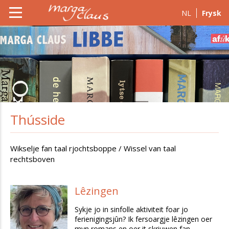
NL
Frysk
Thússide
Wikselje fan taal rjochtsboppe / Wissel van taal
rechtsboven
Lêzingen
Sykje jo in sinfolle aktiviteit foar jo
ferienigingsjûn? Ik fersoargje lêzingen oer
myn romans en oer it skriuwen fan