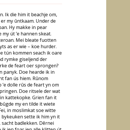
. Ik die him it beachje om,
t er my ûntkaam. Under de
oan. Hy makke in pear
 my út ’e hannen skeat.
teroan. Mei bleate fuotten
lyts as er wie – koe hurder.
pe tún kommen seach ik oare
ead rymke giseljend der
derke de feart oer sprongen?
 yn panyk. Doe hearde ik in
punt fan ús hiem. Rûnom
 ’e dolle rûs de feart yn om
springen. Doe ritsele der wat
n kattekopke. Grien fan it
 bûgde my en tilde it wiete
ei, in moslimkat soe witte
e bykeuken sette ik him yn it
t, sacht badlekken. Dêrnei
k ien foar ien alle klitten út