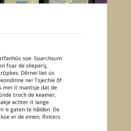
g útfanhûs soe. Soarchsum
n foar de slieperij,
rûpkes. Dêrnei liet ús
eondinne nei Tsjechië ôf
s mei it mantsje dat de
únde troch de keamer,
akje achter it lange
 ’e gaten te hâlden. De
koe er de einen, flinters