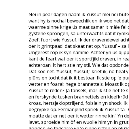
Nei in pear dagen naam ik Yussuf mei nei bûten
want hy is nochal beweechlik en ik woe net da
waarme sinne krige ús maat samar it mâle fel 
gystene sprongen, sa ûnferwachts dat it rymke
Zoef, fuort wie Yussuf. Ik der dravendewei ach
oer it grintpaad, dat skeat net op. Yussuf – sa 
Ungerêst rôp ik syn namme. Achter yn ús djip
kant de feart wat oer it sportfjild draven, in r
achteroan. It hert stie my stil. Wie dat opdon
Dat koe net. ‘Yussuf, Yussuf,’ kriet ik, no heal
plûns en tocht dat ik it bestoar. Ik stie op ’e 
wetter en foaral: hege brannettels. Moast ik op
Yussuf te rêden? Ja fansels, mar ik stie net te 
en ferskynde tusken brannettels en kleefkrûd i
kroas, hertsjekloptriljend, folslein yn shock. Ik
begrypke op. Fermanjend spriek ik Yussuf ta. ‘F
moatte dat er net oer it wetter rinne kin.’ Yn d
lavet, sproeide him ôf en wuolle him yn in gru
gongen we tegearre yn ’e sinne sitten en pluze i