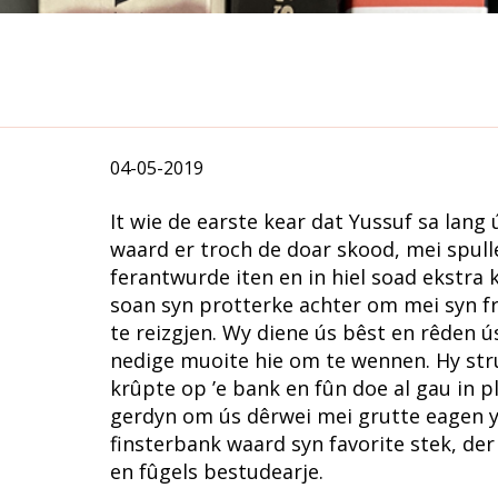
04-05-2019
It wie de earste kear dat Yussuf sa lan
waard er troch de doar skood, mei spulle
ferantwurde iten en in hiel soad ekstra k
soan syn protterke achter om mei syn fr
te reizgjen. Wy diene ús bêst en rêden ú
nedige muoite hie om te wennen. Hy str
krûpte op ’e bank en fûn doe al gau in pl
gerdyn om ús dêrwei mei grutte eagen yn
finsterbank waard syn favorite stek, der 
en fûgels bestudearje.