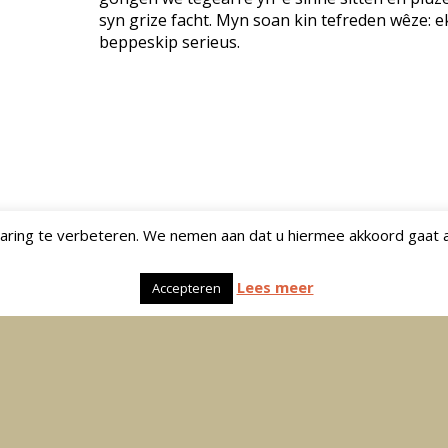
syn grize facht. Myn soan kin tefreden wêze: ek
beppeskip serieus.
ring te verbeteren. We nemen aan dat u hiermee akkoord gaat a
Lees meer
Accepteren
© 2026 Marga Claus